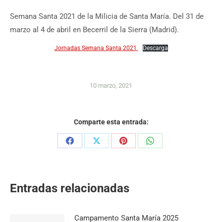
Semana Santa 2021 de la Milicia de Santa María. Del 31 de
marzo al 4 de abril en Becerril de la Sierra (Madrid).
Jornadas Semana Santa 2021
Descarga
10 marzo, 2021
Comparte esta entrada:
Share
Share
Share
Share
on
on
on
on
Facebook
X
Pinterest
WhatsApp
Entradas relacionadas
Campamento Santa María 2025