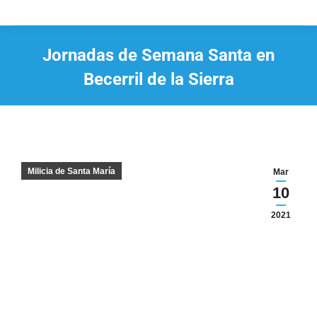
Jornadas de Semana Santa en
Becerril de la Sierra
Estás aquí:
Milicia de Santa María
Mar
10
2021