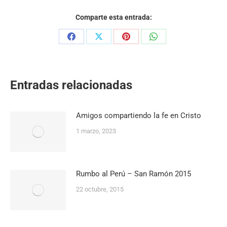
Comparte esta entrada:
Share
Share
Share
Share
on
on
on
on
Facebook
X
Pinterest
WhatsApp
Entradas relacionadas
Amigos compartiendo la fe en Cristo
1 marzo, 2023
Rumbo al Perú – San Ramón 2015
22 octubre, 2015