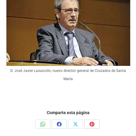
D. José Javier Lasunción, nuevo director general de Cruzados de Santa
María
Comparte esta página
Share
Share
Share
Share