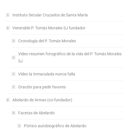
on
on
on
on
WhatsApp
Facebook
X
Pinterest
Instituto Secular Cruzados de Santa María
Venerable P. Tomás Morales SJ fundador
Cronología del P. Tomás Morales
Vídeo resumen fotográfico de la vida del P. Tomás Morales
SJ
Vídeo la Inmaculada nunca falla
Oración para pedir favores
Abelardo de Armas (co-fundador)
Facetas de Abelardo
Pórtico autobiográfico de Abelardo