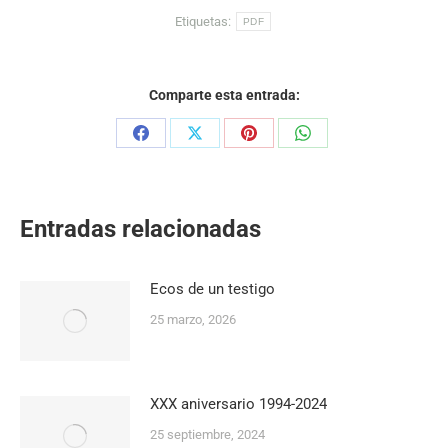
Etiquetas:
PDF
Comparte esta entrada:
Share
Share
Share
Share
on
on
on
on
Facebook
X
Pinterest
WhatsApp
Entradas relacionadas
Ecos de un testigo
25 marzo, 2026
XXX aniversario 1994-2024
25 septiembre, 2024