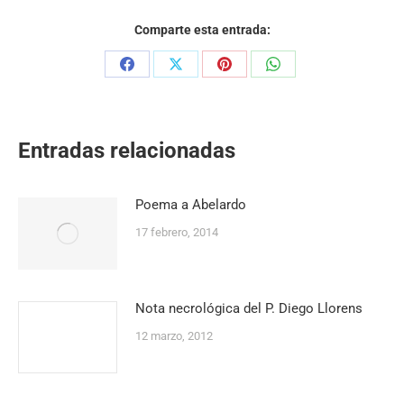
Comparte esta entrada:
Share
Share
Share
Share
on
on
on
on
Facebook
X
Pinterest
WhatsApp
Entradas relacionadas
Poema a Abelardo
17 febrero, 2014
Nota necrológica del P. Diego Llorens
12 marzo, 2012