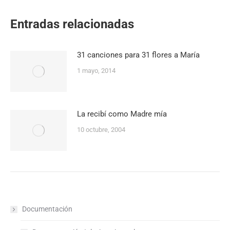
Facebook
X
Pinterest
WhatsApp
Entradas relacionadas
31 canciones para 31 flores a María
1 mayo, 2014
La recibí como Madre mía
10 octubre, 2004
Documentación