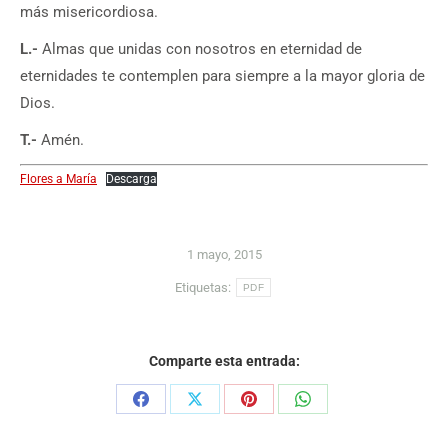
más misericordiosa.
L.-
Almas que unidas con nosotros en eternidad de
eternidades te contemplen para siempre a la mayor gloria de
Dios.
T.-
Amén.
Flores a María
Descarga
1 mayo, 2015
Etiquetas:
PDF
Comparte esta entrada:
Share
Share
Share
Share
on
on
on
on