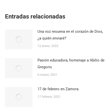
on
on
on
on
Facebook
X
Pinterest
WhatsApp
Entradas relacionadas
Una voz resuena en el corazón de Dios,
¿a quién enviaré?
12 enero, 2022
Pasión educadora, homenaje a Abilio de
Gregorio
6 marzo, 2021
17 de febrero en Zamora
17 febrero, 2021