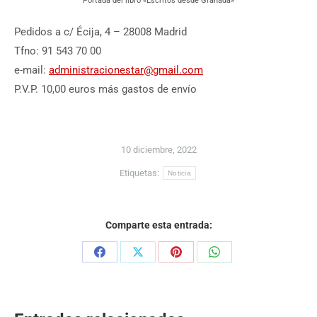
Portada del libro «Escritos desde Granada»
Pedidos a c/ Écija, 4 – 28008 Madrid
Tfno: 91 543 70 00
e-mail:
administracionestar@gmail.com
P.V.P. 10,00 euros más gastos de envío
10 diciembre, 2022
Etiquetas:
Noticia
Comparte esta entrada:
Share
Share
Share
Share
on
on
on
on
Facebook
X
Pinterest
WhatsApp