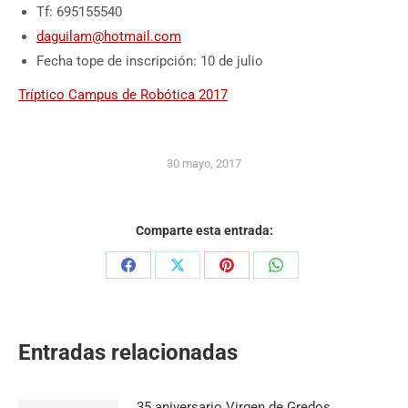
Tf: 695155540
daguilam@hotmail.com
Fecha tope de inscripción: 10 de julio
Tríptico Campus de Robótica 2017
30 mayo, 2017
Comparte esta entrada:
Share
Share
Share
Share
on
on
on
on
Facebook
X
Pinterest
WhatsApp
Entradas relacionadas
35 aniversario Virgen de Gredos