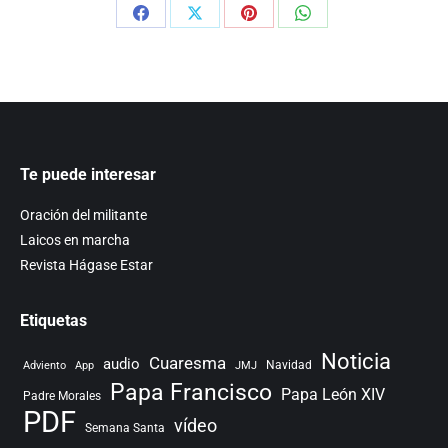
Share
Share
Share
Share
on
on
on
on
Facebook
X
Pinterest
WhatsApp
Te puede interesar
Oración del militante
Laicos en marcha
Revista Hágase Estar
Etiquetas
Noticia
Cuaresma
audio
Navidad
Adviento
App
JMJ
Papa Francisco
Papa León XIV
Padre Morales
PDF
vídeo
Semana Santa