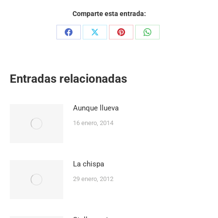
Comparte esta entrada:
Share
Share
Share
Share
on
on
on
on
Facebook
X
Pinterest
WhatsApp
Entradas relacionadas
Aunque llueva
16 enero, 2014
La chispa
29 enero, 2012