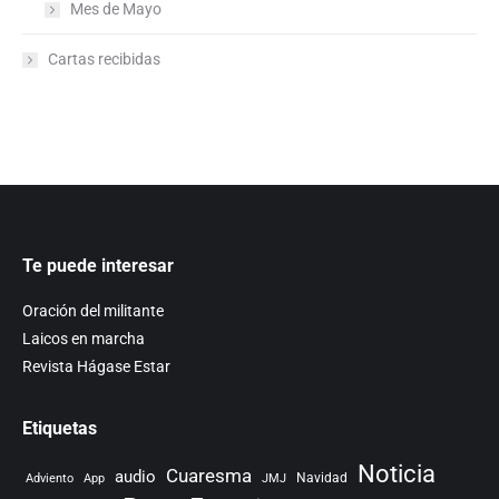
Mes de Mayo
Cartas recibidas
Te puede interesar
Oración del militante
Laicos en marcha
Revista Hágase Estar
Etiquetas
Noticia
Cuaresma
audio
Navidad
Adviento
App
JMJ