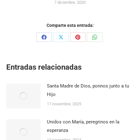
7 diciembre, 2020
Comparte esta entrada:
Share
Share
Share
Share
on
on
on
on
Facebook
X
Pinterest
WhatsApp
Entradas relacionadas
Santa Madre de Dios, ponnos junto a tu
Hijo
17 noviembre, 2025
Unidos con María, peregrinos en la
esperanza
12 noviembre, 2024