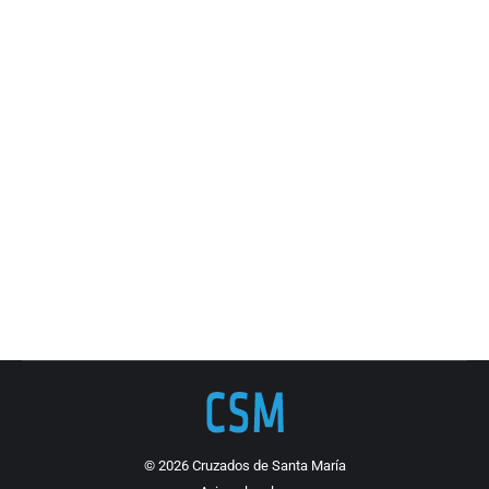
Carta Samaritanus bonus
Documentación Iglesia universal
Por
Cruzados de Santa María
22 septiembre, 2020
Carta Samaritanus bonus de la Congregación para la
Doctrina de la Fe sobre el cuidado de las personas en
las fases críticas y terminales de la vida.
© 2026 Cruzados de Santa María