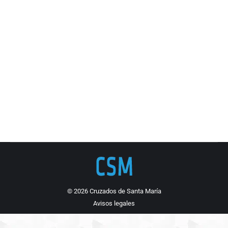
25 aniversario de la partida del P. Tomás
Morales
Documentación Cruzados de Santa María
Por
Cruzados de Santa María
6 octubre, 2019
Programa de los actos del 6 de octubre de 2019.
© 2026 Cruzados de Santa María
Avisos legales