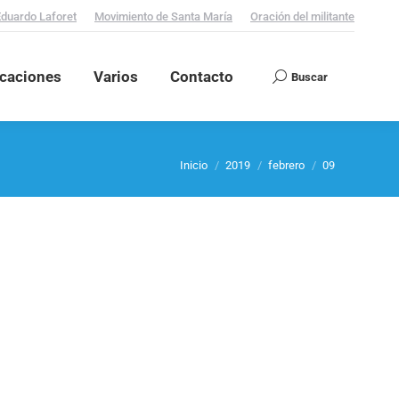
Eduardo Laforet
Movimiento de Santa María
Oración del militante
icaciones
Varios
Contacto
Buscar
Search:
Estás aquí:
Inicio
2019
febrero
09