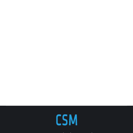
Meditación del P. Tomás Morales
basada en el crucifijo de Wurzburgo
Publicaciones padre Tomás Morales a través del arte en pdf
Por
Cruzados de Santa María
28 enero, 2016
El crucifijo de WurzburgoDescarga