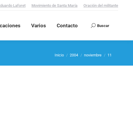
Eduardo Laforet
Movimiento de Santa María
Oración del militante
icaciones
Varios
Contacto
Buscar
Search:
Estás aquí:
Inicio
2004
noviembre
11
Quiero contar en síntesis mi experiencia, en la que
presar mi gratitud a mis padres que, en oculta