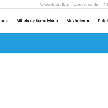
Revista Hágase Estar
Laicos en marcha
P. 
aría
Milicia de Santa María
Movimiento
Publ
e, 2004
mendó dirigir una residencia universitaria masculina en Pamplona. 
risma recibido del P. Morales y sus continuadores. También deseo ex