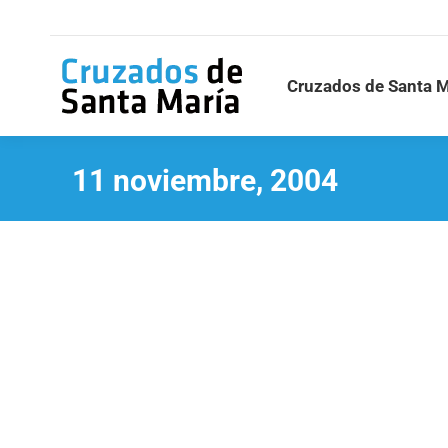
Cruzados de Santa M
11 noviembre, 2004
Residencia universitaria
En la educación
Por
Cruzados de Santa María
11 noviembr
Por Eliezer Manchado En el curso 2003-04 se me enco
he buscado aplicar con fidelidad y creatividad el ca