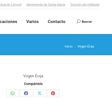
Eduardo Laforet
Movimiento de Santa María
Oración del militante
icaciones
Varios
Contacto
Buscar
Search:
Estás aquí:
Inicio
Virgen Écija
Virgen Écija
Compártelo
Share
Share
Share
Share
on
on
on
on
WhatsApp
Facebook
X
Pinterest