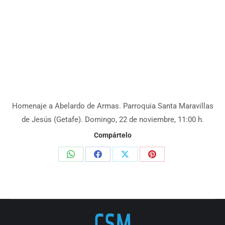
Homenaje a Abelardo de Armas. Parroquia Santa Maravillas
de Jesús (Getafe). Domingo, 22 de noviembre, 11:00 h.
Compártelo
Share
Share
Share
Share
on
on
on
on
WhatsApp
Facebook
X
Pinterest