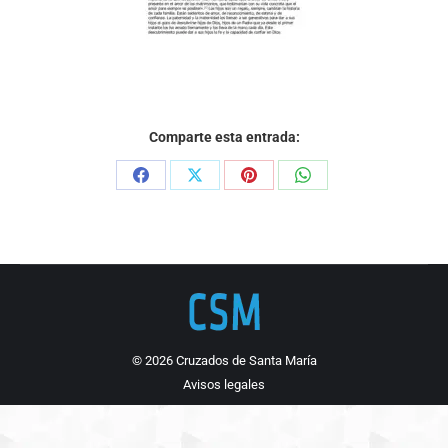
Comparte esta entrada:
Share
Share
Share
Share
on
on
on
on
Facebook
X
Pinterest
WhatsApp
© 2026 Cruzados de Santa María
Avisos legales