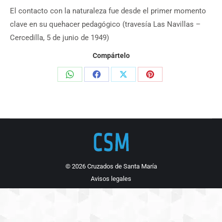
El contacto con la naturaleza fue desde el primer momento
clave en su quehacer pedagógico (travesía Las Navillas –
Cercedilla, 5 de junio de 1949)
Compártelo
Share
Share
Share
Share
on
on
on
on
WhatsApp
Facebook
X
Pinterest
© 2026 Cruzados de Santa María
Avisos legales