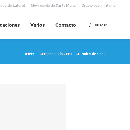
Eduardo Laforet
Movimiento de Santa María
Oración del militante
icaciones
Varios
Contacto
Buscar
Search:
Estás aquí:
Inicio
Compartiendo vidas… Cruzados de Santa…