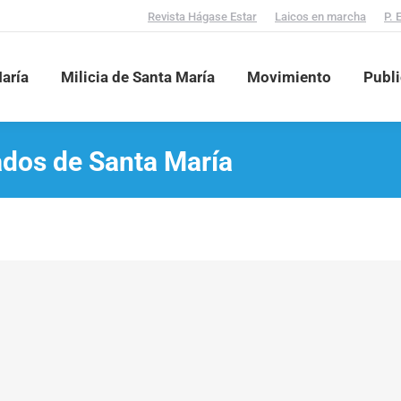
Revista Hágase Estar
Laicos en marcha
P. 
aría
Milicia de Santa María
Movimiento
Publ
dos de Santa María