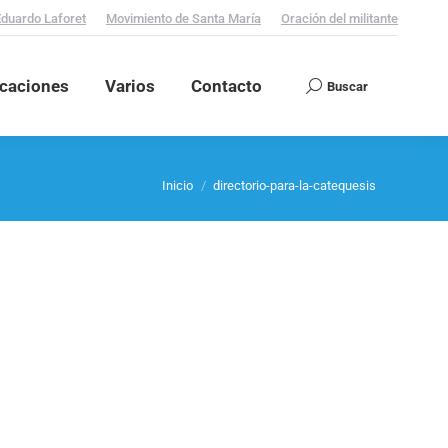
Eduardo Laforet
Movimiento de Santa María
Oración del militante
icaciones
Varios
Contacto
Buscar
Search:
Estás aquí:
Inicio
directorio-para-la-catequesis