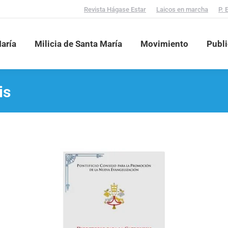
Revista Hágase Estar
Laicos en marcha
P. 
aría
Milicia de Santa María
Movimiento
Publ
is